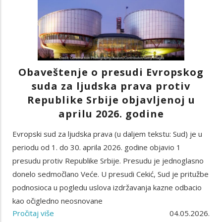
Obaveštenje o presudi Evropskog
suda za ljudska prava protiv
Republike Srbije objavljenoj u
aprilu 2026. godine
Evropski sud za ljudska prava (u daljem tekstu: Sud) je u
periodu od 1. do 30. aprila 2026. godine objavio 1
presudu protiv Republike Srbije. Presudu je jednoglasno
donelo sedmočlano Veće. U presudi Cekić, Sud je pritužbe
podnosioca u pogledu uslova izdržavanja kazne odbacio
kao očigledno neosnovane
Pročitaj više
04.05.2026.