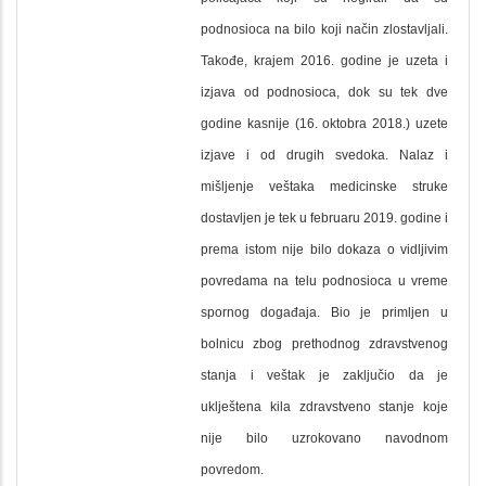
podnosioca na bilo koji način zlostavljali.
Takođe, krajem 2016. godine je uzeta i
izjava od podnosioca, dok su tek dve
godine kasnije (16. oktobra 2018.) uzete
izjave i od drugih svedoka. Nalaz i
mišljenje veštaka medicinske struke
dostavljen je tek u februaru 2019. godine i
prema istom nije bilo dokaza o vidljivim
povredama na telu podnosioca u vreme
spornog događaja. Bio je primljen u
bolnicu zbog prethodnog zdravstvenog
stanja i veštak je zaključio da je
uklještena kila zdravstveno stanje koje
nije bilo uzrokovano navodnom
povredom.