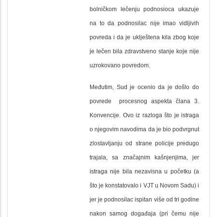
bolničkom lečenju podnosioca ukazuje
na to da podnosilac nije imao vidljivih
povreda i da je uklještena kila zbog koje
je lečen bila zdravstveno stanje koje nije
uzrokovano povredom.
Međutim, Sud je ocenio da je došlo do
povrede procesnog aspekta člana 3.
Konvencije. Ovo iz razloga što je istraga
o njegovim navodima da je bio podvrgnut
zlostavljanju od strane policije predugo
trajala, sa značajnim kašnjenjima, jer
istraga nije bila nezavisna u početku (a
što je konstatovalo i VJT u Novom Sadu) i
jer je podnosilac ispitan više od tri godine
nakon samog događaja (pri čemu nije