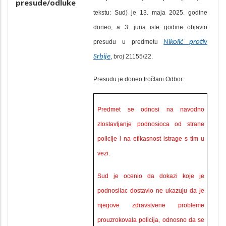
presude/odluke
tekstu: Sud) je 13. maja 2025. godine
doneo, a 3. juna iste godine objavio
presudu u predmetu
Nikolić protiv
Srbije
, broj 21155/22.
Presudu je
doneo
tročlani Odbor.
Predmet se odnosi na navodno
zlostavljanje podnosioca od strane
policije i na efikasnost istrage s tim u
vezi.
Sud je ocenio da dokazi koje je
podnosilac dostavio ne ukazuju da je
njegove zdravstvene probleme
prouzrokovala policija, odnosno da se