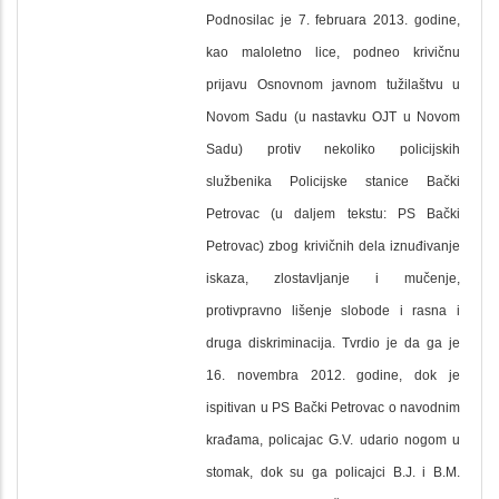
Podnosilac je 7. februara 2013. godine,
kao maloletno lice, podneo krivičnu
prijavu Osnovnom javnom tužilaštvu u
Novom Sadu (u nastavku OJT u Novom
Sadu) protiv nekoliko policijskih
službenika Policijske stanice Bački
Petrovac (u daljem tekstu: PS Bački
Petrovac) zbog krivičnih dela iznuđivanje
iskaza, zlostavljanje i mučenje,
protivpravno lišenje slobode i rasna i
druga diskriminacija. Tvrdio je da ga je
16. novembra 2012. godine, dok je
ispitivan u PS Bački Petrovac o navodnim
krađama, policajac G.V. udario nogom u
stomak, dok su ga policajci B.J. i B.M.