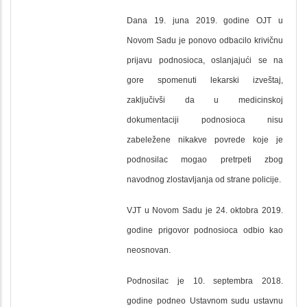
Dana 19. juna 2019. godine OJT u
Novom Sadu je ponovo odbacilo krivičnu
prijavu podnosioca, oslanjajući se na
gore spomenuti lekarski izveštaj,
zaključivši da u medicinskoj
dokumentaciji podnosioca nisu
zabeležene nikakve povrede koje je
podnosilac mogao pretrpeti zbog
navodnog zlostavljanja od strane policije.
VJT u Novom Sadu je 24. oktobra 2019.
godine prigovor podnosioca odbio kao
neosnovan.
Podnosilac je 10. septembra 2018.
godine podneo Ustavnom sudu ustavnu