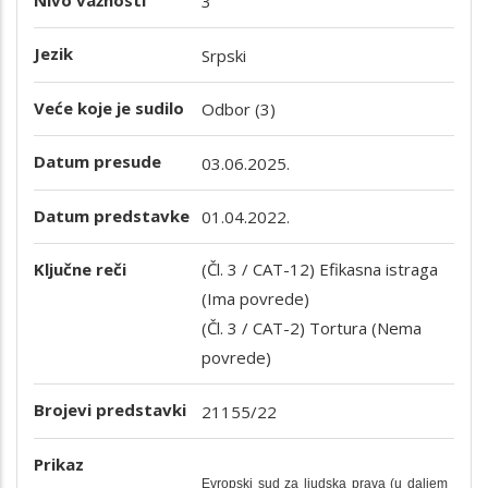
3
Jezik
Srpski
Veće koje je sudilo
Odbor (3)
Datum presude
03.06.2025.
Datum predstavke
01.04.2022.
Ključne reči
(Čl. 3 / CAT-12) Efikasna istraga
(Ima povrede)
(Čl. 3 / CAT-2) Tortura (Nema
povrede)
Brojevi predstavki
21155/22
Prikaz
Evropski sud za ljudska prava (u daljem