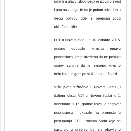
udarili u glavu, zbog čega je izgubio svest
i pao na zemlju, te da je potom odveden u
dečju bolnicu gde je operisan zbog
uklještene kile.
OJT u Novom Sadu je 30. oktobra 2015.
godine odbacilo krivičnu prijavu
podnosioca, jer je utvrđeno da ne postoje
osnovi sumnje da je izvršeno krivično
delo koje se goni po službenoj dužnosti.
Više javno tužilaštvo u Novom Sadu (u
daljem tekstu: VJT u Novom Sadu) je 1.
decembra 2015. godine usvojilo prigovor
podnosioca i ukazalo na propuste u
postupanju OJT u Novom Sadu koje se
sastojalo u činjenici da nije obavljeno