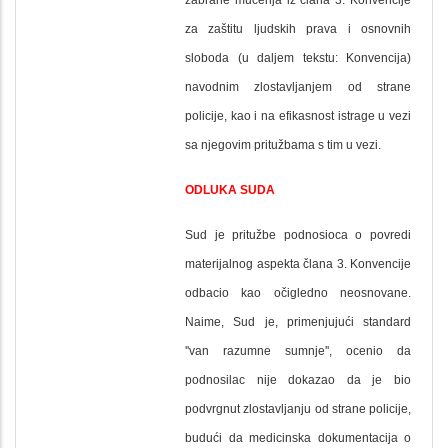
za zaštitu ljudskih prava i osnovnih
sloboda (u daljem tekstu: Konvencija)
navodnim zlostavljanjem od strane
policije, kao i na efikasnost istrage u vezi
sa njegovim pritužbama s tim u vezi.
ODLUKA SUDA
Sud je pritužbe podnosioca o povredi
materijalnog aspekta člana 3. Konvencije
odbacio kao očigledno neosnovane.
Naime, Sud je, primenjujući standard
''van razumne sumnje'', ocenio da
podnosilac nije dokazao da je bio
podvrgnut zlostavljanju od strane policije,
budući da medicinska dokumentacija o