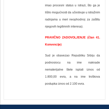
imao procesni status u istrazi, što ga je
lišilo mogućnosti da učestvuje u istražnim
radnjama u meri neophodnoj za zaštitu
njegovih legitimnih interesa).
PRAVIČNO ZADOVOLJENJE (član 41.
Konvencije)
Sud je obavezao Republiku Srbiju da
podnosiocu na ime naknade
nematerijalne štete isplati iznos od
1.800,00 evra, a na ime troškova
postupka iznos od 2.100 evra.