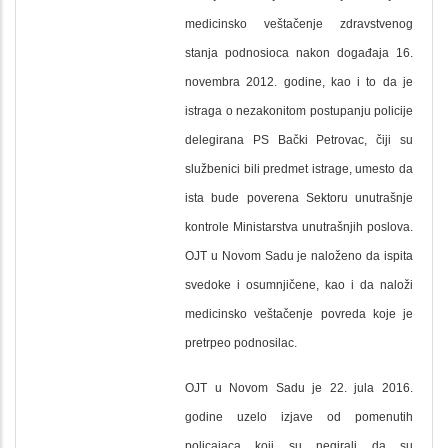
medicinsko veštačenje zdravstvenog
stanja podnosioca nakon događaja 16.
novembra 2012. godine, kao i to da je
istraga o nezakonitom postupanju policije
delegirana PS Bački Petrovac, čiji su
službenici bili predmet istrage, umesto da
ista bude poverena Sektoru unutrašnje
kontrole Ministarstva unutrašnjih poslova.
OJT u Novom Sadu je naloženo da ispita
svedoke i osumnjičene, kao i da naloži
medicinsko veštačenje povreda koje je
pretrpeo podnosilac.
OJT u Novom Sadu je 22. jula 2016.
godine uzelo izjave od pomenutih
policajaca koji su negirali da su