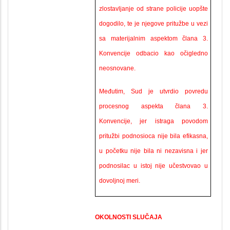
zlostavljanje od strane policije uopšte
dogodilo, te je njegove pritužbe u vezi
sa materijalnim aspektom člana 3.
Konvencije odbacio kao očigledno
neosnovane.
Međutim, Sud je utvrdio povredu
procesnog aspekta člana 3.
Konvencije, jer istraga povodom
pritužbi podnosioca nije bila efikasna,
u početku nije bila ni nezavisna i jer
podnosilac u istoj nije učestvovao u
dovoljnoj meri.
OKOLNOSTI SLUČAJA