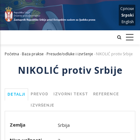
Skip
Српски
to
Srpski
main
English
content
Početna
-
Baza prakse
-
Presude/odluke i izvršenje
-
NIKOLIĆ protiv Srbije
Mrvice
NIKOLIĆ protiv Srbije
PREVOD
IZVORNI TEKST
REFERENCE
DETALJI
IZVRŠENJE
Zemlja
Srbija
Nivo važnosti