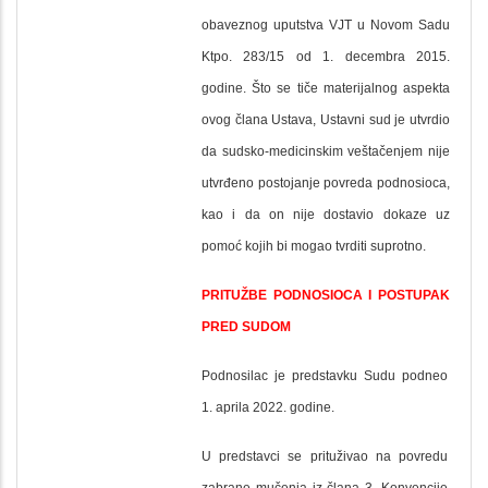
obaveznog uputstva VJT u Novom Sadu
Ktpo. 283/15 od 1. decembra 2015.
godine. Što se tiče materijalnog aspekta
ovog člana Ustava, Ustavni sud je utvrdio
da sudsko-medicinskim veštačenjem nije
utvrđeno postojanje povreda podnosioca,
kao i da on nije dostavio dokaze uz
pomoć kojih bi mogao tvrditi suprotno.
PRITUŽBE PODNOSIOCA I POSTUPAK
PRED SUDOM
Podnosilac je predstavku Sudu podneo
1. aprila 2022. godine.
U predstavci se prituživao na povredu
zabrane mučenja iz člana 3. Konvencije