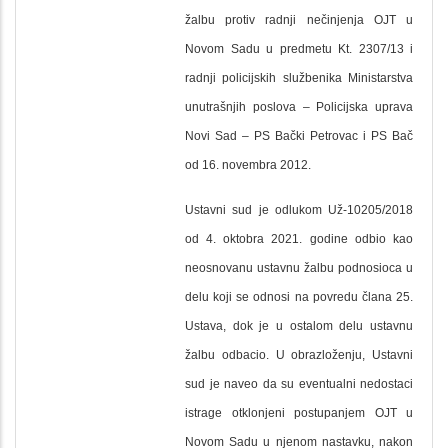
žalbu protiv radnji nečinjenja OJT u
Novom Sadu u predmetu Kt. 2307/13 i
radnji policijskih službenika Ministarstva
unutrašnjih poslova – Policijska uprava
Novi Sad – PS Bački Petrovac i PS Bač
od 16. novembra 2012.
Ustavni sud je odlukom Už-10205/2018
od 4. oktobra 2021. godine odbio kao
neosnovanu ustavnu žalbu podnosioca u
delu koji se odnosi na povredu člana 25.
Ustava, dok je u ostalom delu ustavnu
žalbu odbacio. U obrazloženju, Ustavni
sud je naveo da su eventualni nedostaci
istrage otklonjeni postupanjem OJT u
Novom Sadu u njenom nastavku, nakon