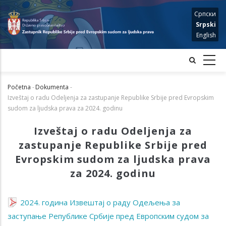
Skip
Српски
to
Srpski
main
English
content
Početna
-
Dokumenta
-
Mrvice
Izveštaj o radu Odeljenja za zastupanje Republike Srbije pred Evropskim
sudom za ljudska prava za 2024. godinu
Izveštaj o radu Odeljenja za
zastupanje Republike Srbije pred
Evropskim sudom za ljudska prava
za 2024. godinu
2024. година Извештај о раду Одељења за
заступање Републике Србије пред Европским судом за