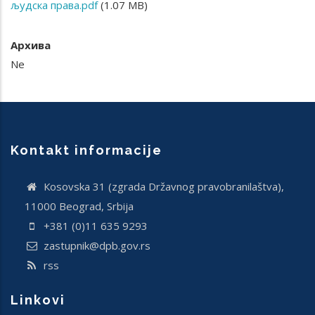
људска права.pdf
(1.07 MB)
Архива
Ne
Kontakt informacije
Кosovska 31 (zgrada Državnog pravobranilaštva),
11000 Beograd, Srbija
+381 (0)11 635 9293
zastupnik@dpb.gov.rs
rss
Linkovi