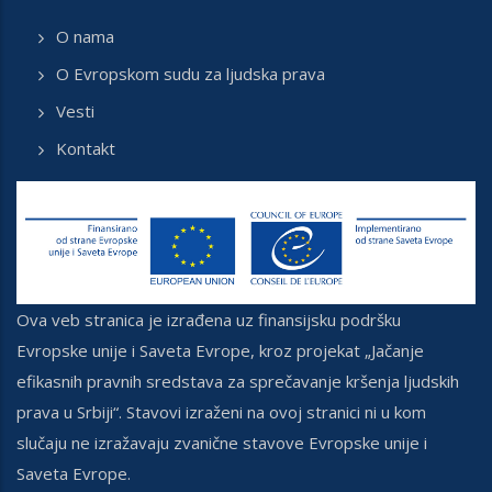
O nama
O Evropskom sudu za ljudska prava
Vesti
Kontakt
Ova veb stranica je izrađena uz finansijsku podršku
Evropske unije i Saveta Evrope, kroz projekat „Jačanje
efikasnih pravnih sredstava za sprečavanje kršenja ljudskih
prava u Srbiji“. Stavovi izraženi na ovoj stranici ni u kom
slučaju ne izražavaju zvanične stavove Evropske unije i
Saveta Evrope.