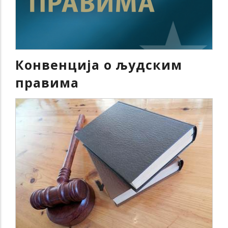
Конвенција о људским
правима