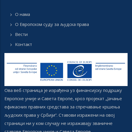
О нама
О Европском суду за људска права
Вести
Контакт
Ова веб страница је израђена уз финансијску подршку
Европске уније и Савета Европе, кроз пројекат „Јачање
ефикасних правних средстава за спречавање кршења
људских права у Србији“. Ставови изражени на овој
страници ни у ком случају не изражавају званичне
ставове Европске уније и Савета Европе.