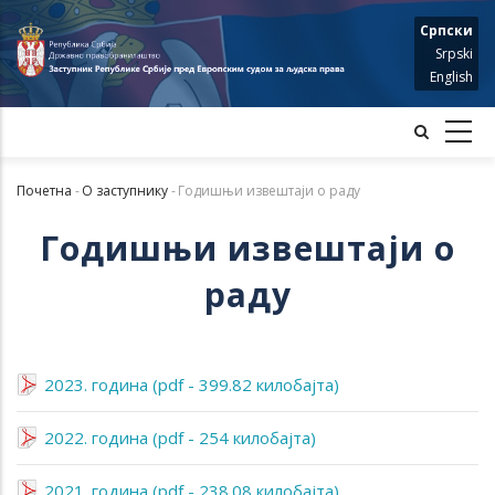
Skip
Српски
to
Srpski
main
English
content
Почетна
-
О заступнику
-
Годишњи извештаји о раду
Мрвице
Годишњи извештаји о
раду
2023. година (pdf - 399.82 килобајта)
2022. година (pdf - 254 килобајта)
2021. година (pdf - 238.08 килобајта)