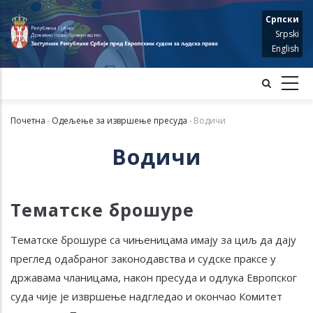
Skip
Српски
to
Srpski
main
English
content
Почетна
-
Одељење за извршење пресуда
-
Водичи
Мрвице
Водичи
Тематске брошуре
Тематске брошуре са чињеницама имају за циљ да дају
преглед одабраног законодавства и судске праксе у
државама чланицама, након пресуда и одлука Европског
суда чије је извршење надгледао и окончао Комитет