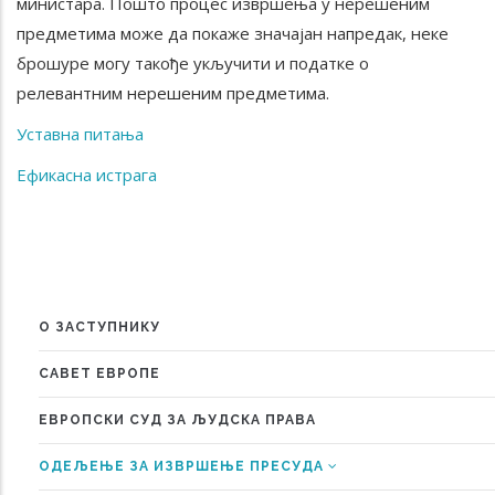
министара.
Пошто процес извршења у нерешеним
предметима може да покаже значајан напредак, неке
брошуре могу такође укључити и податке о
релевантним нерешеним предметима.
Уставна питања
Ефикасна истрага
О ЗАСТУПНИКУ
MENU
САВЕТ ЕВРОПЕ
ЕВРОПСКИ СУД ЗА ЉУДСКА ПРАВА
ОДЕЉЕЊЕ ЗА ИЗВРШЕЊЕ ПРЕСУДА