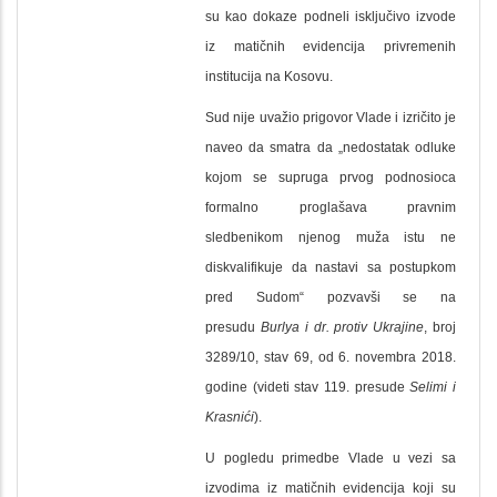
su kao dokaze podneli isključivo izvode
iz matičnih evidencija privremenih
institucija na Kosovu.
Sud nije uvažio prigovor Vlade i izričito je
naveo da smatra da „nedostatak odluke
kojom se supruga prvog podnosioca
formalno proglašava pravnim
sledbenikom njenog muža istu ne
diskvalifikuje da nastavi sa postupkom
pred Sudom“ pozvavši se na
presudu
Burlya i dr. protiv Ukrajine
, broj
3289/10, stav 69, od 6. novembra 2018.
godine (videti stav 119. presude
Selimi i
Krasnići
).
U pogledu primedbe Vlade u vezi sa
izvodima iz matičnih evidencija koji su