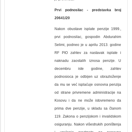
Prvi podnosilac - p
redstavka
broj
20641/20
Nakon obustave isplate penzije 1999.,
prvi podnosilac, gospodin
Abdurahim
Selimi
, podneo je u aprilu 2013. godine
RF PIO zahtev za nastavak isplate i
naknadu zaostalih iznosa penzije. U
decembru iste godine, zahtev
podnosioca je odbijen uz obrazloženje
da mu se već isplaćuje osnovna penzija
od strane privremene administracije na
Kosovu i da ne može istovremeno da
prima dve penzije, u skladu sa članom
119. Zakona o penzijskom i invalidskom
osiguranju. Nakon višestrukih poništenja