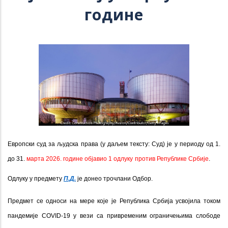
године
Европски суд за људска права (у даљем тексту: Суд) је у периоду од 1.
до 31.
марта 2026. године објавио 1 одлуку
против Републике Србије
.
Одлуку у предмету
П.Д.
је донео
трочлани
Одбор.
Предмет се односи на мере које је Република Србија усвојила током
пандемије COVID-19 у вези са привременим ограничењима слободе