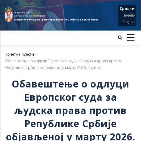
Skip
Српски
to
Srpski
main
English
content
Почетна
-
Вести
-
Мрвице
Обавештење о одлуци Европског суда за људска права против
Републике Србије објављеној у марту 2026. године
Обавештење о одлуци
Европског суда за
људска права против
Републике Србије
објављеној у марту 2026.