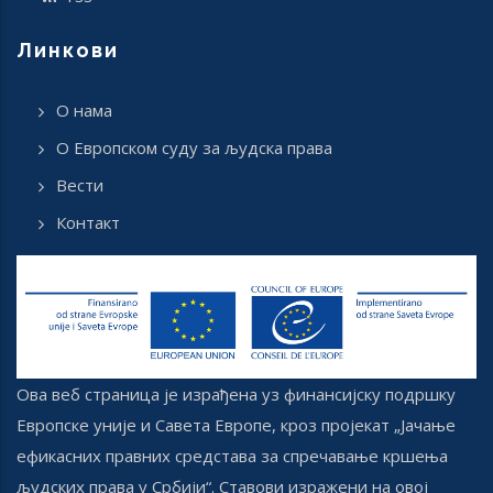
Линкови
О нама
О Европском суду за људска права
Вести
Контакт
Ова веб страница је израђена уз финансијску подршку
Европске уније и Савета Европе, кроз пројекат „Јачање
ефикасних правних средстава за спречавање кршења
људских права у Србији“. Ставови изражени на овој