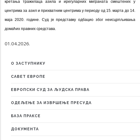
кретања тражилаца азила и ирегуларних миграната смештених у
центрима за азил и прихватним центрима у периоду од 15. марта до 14.
маја 2020. године.
Суд је представку одбацио због неисцрпљивања
домаћих правних средстава.
01.04.2026.
О ЗАСТУПНИКУ
MENU
САВЕТ ЕВРОПЕ
ЕВРОПСКИ СУД ЗА ЉУДСКА ПРАВА
ОДЕЉЕЊЕ ЗА ИЗВРШЕЊЕ ПРЕСУДА
БАЗА ПРАКСЕ
ДОКУМЕНТА